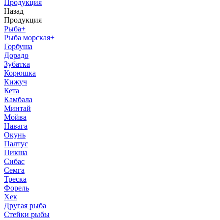
Продукция
Назад
Продукция
Рыба
+
Рыба морская
+
Горбуша
Дорадо
Зубатка
Корюшка
Кижуч
Кета
Камбала
Минтай
Мойва
Навага
Окунь
Палтус
Пикша
Сибас
Семга
Треска
Форель
Хек
Другая рыба
Стейки рыбы