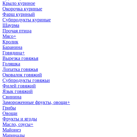
Крыло куриное
Окорочка куриные
Фарш куриный
Субпродукты куриные
Шаурма
Прочая птица
Мясо
+
Кролик
Баранина
Говядина
+
Вырезка говяжья
Голяшка
Лопатка говяжья
Оковалок говяжий
Субпродукты говяжьи
Филей говяжий
Язык говяжий
Свинина
Замороженные фрукты, овощи
+
Грибы
Овощи
Фрукты и ягоды
Масло, соусы
+
Майонез
Маринады