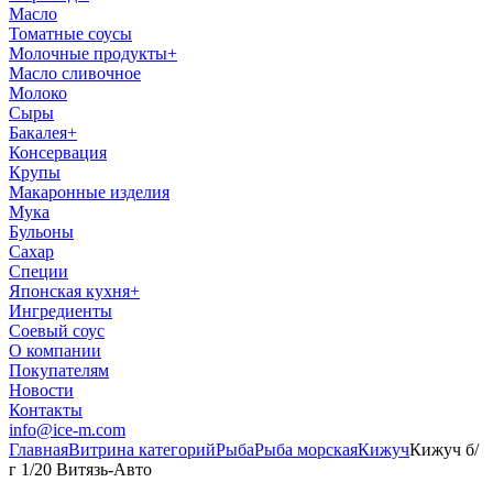
Масло
Томатные соусы
Молочные продукты
+
Масло сливочное
Молоко
Сыры
Бакалея
+
Консервация
Крупы
Макаронные изделия
Мука
Бульоны
Сахар
Специи
Японская кухня
+
Ингредиенты
Соевый соус
О компании
Покупателям
Новости
Контакты
info@ice-m.com
Главная
Витрина категорий
Рыба
Рыба морская
Кижуч
Кижуч б/
г 1/20 Витязь-Авто