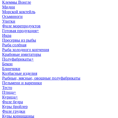
Клеммы Вонгле
Мидии
Морской коктейль
Осьминоги
Улитки
Филе морепродуктов
Готовая продукция
+
Икра
Пресервы из рыбы
Рыба солёная
Рыба холодного копчения
Крабовые имитаторы
Полуфабрикаты
+
Бекон
Блинчики
Колбасные изделия
Рыбные, мясные, овощные полуфабрикаты
Пельмени и вареники
Тесто
Птица
+
Курица
+
Филе бедра
Куры бройлер
Филе грудки
Куры корнишоны