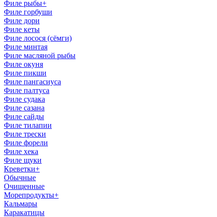
Филе рыбы
+
Филе горбуши
Филе дори
Филе кеты
Филе лосоcя (сёмги)
Филе минтая
Филе масляной рыбы
Филе окуня
Филе пикши
Филе пангасиуса
Филе палтуса
Филе судака
Филе сазана
Филе сайды
Филе тилапии
Филе трески
Филе форели
Филе хека
Филе щуки
Креветки
+
Обычные
Очищенные
Морепродукты
+
Кальмары
Каракатицы