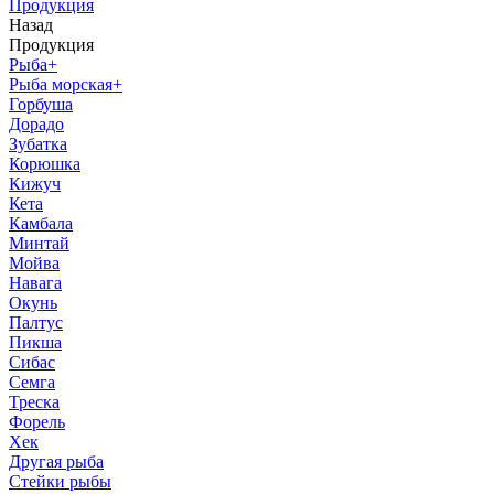
Продукция
Назад
Продукция
Рыба
+
Рыба морская
+
Горбуша
Дорадо
Зубатка
Корюшка
Кижуч
Кета
Камбала
Минтай
Мойва
Навага
Окунь
Палтус
Пикша
Сибас
Семга
Треска
Форель
Хек
Другая рыба
Стейки рыбы