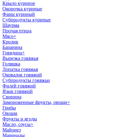
Крыло куриное
Окорочка куриные
Фарш куриный
Субпродукты куриные
Шаурма
Прочая птица
Мясо
+
Кролик
Баранина
Говядина
+
Вырезка говяжья
Голяшка
Лопатка говяжья
Оковалок говяжий
Субпродукты говяжьи
Филей говяжий
Язык говяжий
Свинина
Замороженные фрукты, овощи
+
Грибы
Овощи
Фрукты и ягоды
Масло, соусы
+
Майонез
Маринады