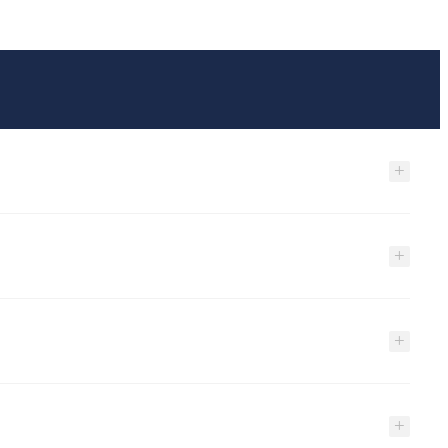
+
+
+
+