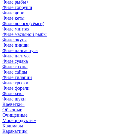
Филе рыбы
+
Филе горбуши
Филе дори
Филе кеты
Филе лосоcя (сёмги)
Филе минтая
Филе масляной рыбы
Филе окуня
Филе пикши
Филе пангасиуса
Филе палтуса
Филе судака
Филе сазана
Филе сайды
Филе тилапии
Филе трески
Филе форели
Филе хека
Филе щуки
Креветки
+
Обычные
Очищенные
Морепродукты
+
Кальмары
Каракатицы