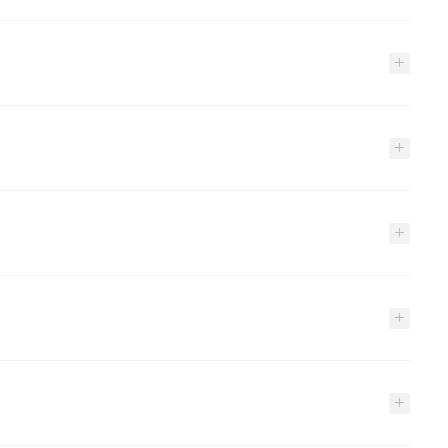
+
+
+
+
+