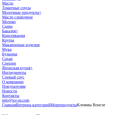
Масло
Томатные соусы
Молочные продукты
+
Масло сливочное
Молоко
Сыры
Бакалея
+
Консервация
Крупы
Макаронные изделия
Мука
Бульоны
Сахар
Специи
Японская кухня
+
Ингредиенты
Соевый соус
О компании
Покупателям
Новости
Контакты
info@ice-m.com
Главная
Витрина категорий
Морепродукты
Клеммы Вонгле