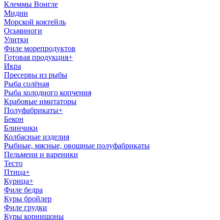
Клеммы Вонгле
Мидии
Морской коктейль
Осьминоги
Улитки
Филе морепродуктов
Готовая продукция
+
Икра
Пресервы из рыбы
Рыба солёная
Рыба холодного копчения
Крабовые имитаторы
Полуфабрикаты
+
Бекон
Блинчики
Колбасные изделия
Рыбные, мясные, овощные полуфабрикаты
Пельмени и вареники
Тесто
Птица
+
Курица
+
Филе бедра
Куры бройлер
Филе грудки
Куры корнишоны