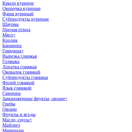
Крыло куриное
Окорочка куриные
Фарш куриный
Субпродукты куриные
Шаурма
Прочая птица
Мясо
+
Кролик
Баранина
Говядина
+
Вырезка говяжья
Голяшка
Лопатка говяжья
Оковалок говяжий
Субпродукты говяжьи
Филей говяжий
Язык говяжий
Свинина
Замороженные фрукты, овощи
+
Грибы
Овощи
Фрукты и ягоды
Масло, соусы
+
Майонез
Маринады