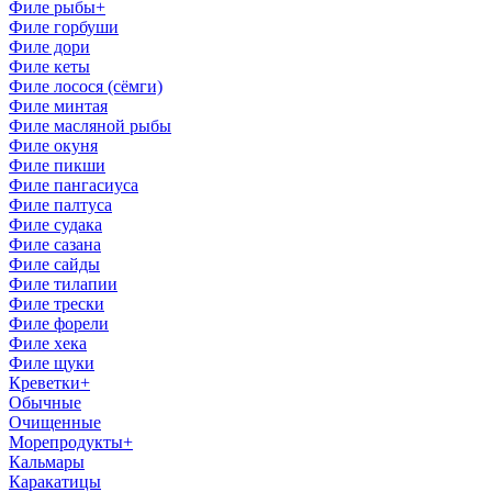
Филе рыбы
+
Филе горбуши
Филе дори
Филе кеты
Филе лосоcя (сёмги)
Филе минтая
Филе масляной рыбы
Филе окуня
Филе пикши
Филе пангасиуса
Филе палтуса
Филе судака
Филе сазана
Филе сайды
Филе тилапии
Филе трески
Филе форели
Филе хека
Филе щуки
Креветки
+
Обычные
Очищенные
Морепродукты
+
Кальмары
Каракатицы