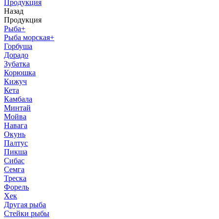
Продукция
Назад
Продукция
Рыба
+
Рыба морская
+
Горбуша
Дорадо
Зубатка
Корюшка
Кижуч
Кета
Камбала
Минтай
Мойва
Навага
Окунь
Палтус
Пикша
Сибас
Семга
Треска
Форель
Хек
Другая рыба
Стейки рыбы