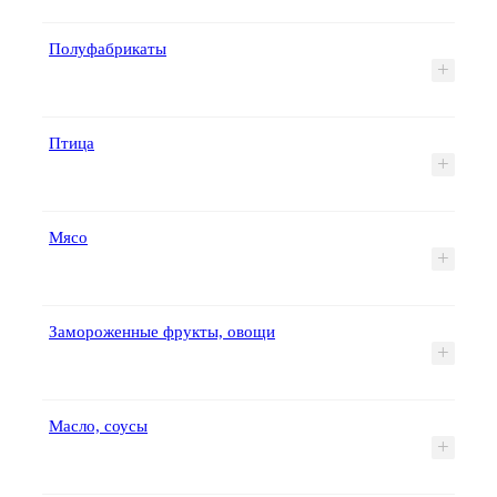
Полуфабрикаты
+
Птица
+
Мясо
+
Замороженные фрукты, овощи
+
Масло, соусы
+