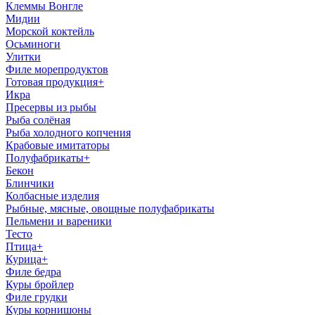
Клеммы Вонгле
Мидии
Морской коктейль
Осьминоги
Улитки
Филе морепродуктов
Готовая продукция
+
Икра
Пресервы из рыбы
Рыба солёная
Рыба холодного копчения
Крабовые имитаторы
Полуфабрикаты
+
Бекон
Блинчики
Колбасные изделия
Рыбные, мясные, овощные полуфабрикаты
Пельмени и вареники
Тесто
Птица
+
Курица
+
Филе бедра
Куры бройлер
Филе грудки
Куры корнишоны