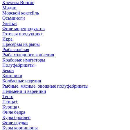
Клеммы Вонгле
Мидии
Морской коктейль
Осьминоги
Улитки
Филе морепродуктов
Готовая продукция
+
Икра
Пресервы из рыбы
Рыба солёная
Рыба холодного копчения
Крабовые имитаторы
Полуфабрикаты
+
Бекон
Блинчики
Колбасные изделия
Рыбные, мясные, овощные полуфабрикаты
Пельмени и вареники
Тесто
Птица
+
Курица
+
Филе бедра
Куры бройлер
Филе грудки
Куры корнишоны