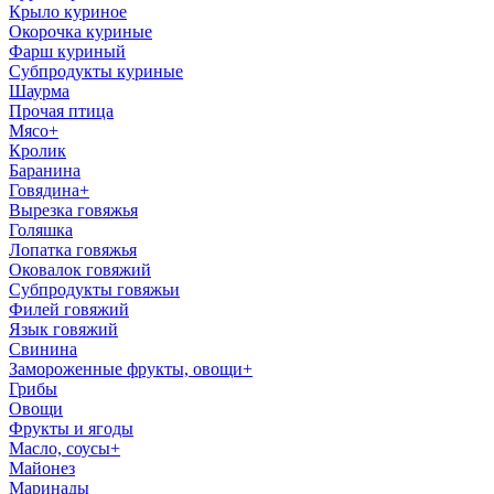
Крыло куриное
Окорочка куриные
Фарш куриный
Субпродукты куриные
Шаурма
Прочая птица
Мясо
+
Кролик
Баранина
Говядина
+
Вырезка говяжья
Голяшка
Лопатка говяжья
Оковалок говяжий
Субпродукты говяжьи
Филей говяжий
Язык говяжий
Свинина
Замороженные фрукты, овощи
+
Грибы
Овощи
Фрукты и ягоды
Масло, соусы
+
Майонез
Маринады