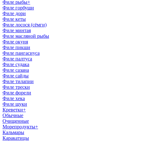
Филе рыбы
+
Филе горбуши
Филе дори
Филе кеты
Филе лосоcя (сёмги)
Филе минтая
Филе масляной рыбы
Филе окуня
Филе пикши
Филе пангасиуса
Филе палтуса
Филе судака
Филе сазана
Филе сайды
Филе тилапии
Филе трески
Филе форели
Филе хека
Филе щуки
Креветки
+
Обычные
Очищенные
Морепродукты
+
Кальмары
Каракатицы