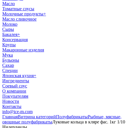
Масло
Томатные соусы
Молочные продукты
+
Масло сливочное
Молоко
Сыры
Бакалея
+
Консервация
Крупы
Макаронные изделия
Мука
Бульоны
Сахар
Специи
Японская кухня
+
Ингредиенты
Соевый соус
О компании
Покупателям
Новости
Контакты
info@ice-m.com
Главная
Витрина категорий
Полуфабрикаты
Рыбные, мясные,
овощные полуфабрикаты
Луковые кольца в кляре фас. 1кг 1/10
Нидерланды