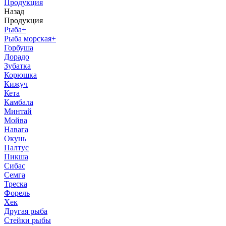
Продукция
Назад
Продукция
Рыба
+
Рыба морская
+
Горбуша
Дорадо
Зубатка
Корюшка
Кижуч
Кета
Камбала
Минтай
Мойва
Навага
Окунь
Палтус
Пикша
Сибас
Семга
Треска
Форель
Хек
Другая рыба
Стейки рыбы