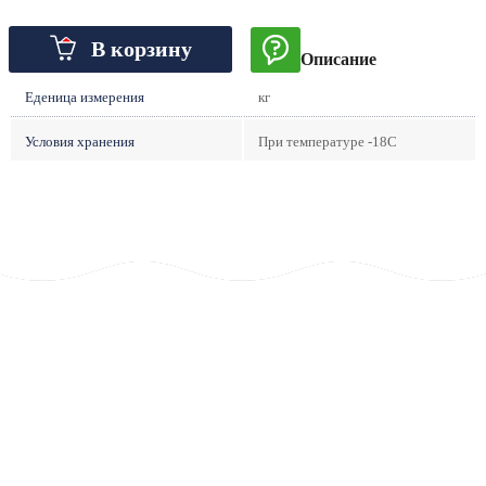
В корзину
Описание
Еденица измерения
кг
Условия хранения
При температуре -18С
Тщате
Абсолютно
Выловлено
прове
натуральный