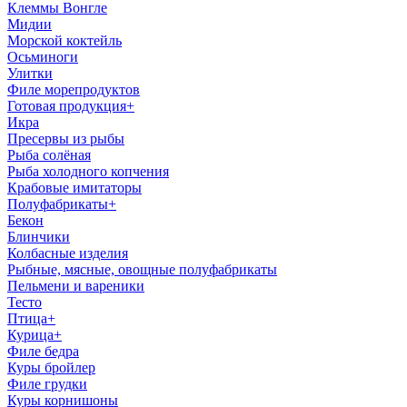
Клеммы Вонгле
Мидии
Морской коктейль
Осьминоги
Улитки
Филе морепродуктов
Готовая продукция
+
Икра
Пресервы из рыбы
Рыба солёная
Рыба холодного копчения
Крабовые имитаторы
Полуфабрикаты
+
Бекон
Блинчики
Колбасные изделия
Рыбные, мясные, овощные полуфабрикаты
Пельмени и вареники
Тесто
Птица
+
Курица
+
Филе бедра
Куры бройлер
Филе грудки
Куры корнишоны