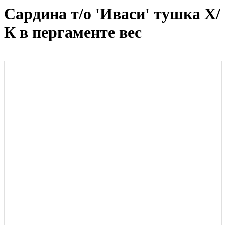
Сардина т/о 'Иваси' тушка Х/
К в пергаменте вес