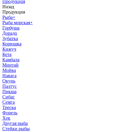
Продукция
Назад
Продукция
Рыба
+
Рыба морская
+
Горбуша
Дорадо
Зубатка
Корюшка
Кижуч
Кета
Камбала
Минтай
Мойва
Навага
Окунь
Палтус
Пикша
Сибас
Семга
Треска
Форель
Хек
Другая рыба
Стейки рыбы