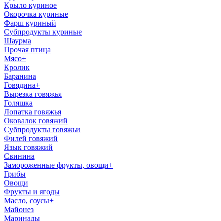
Крыло куриное
Окорочка куриные
Фарш куриный
Субпродукты куриные
Шаурма
Прочая птица
Мясо
+
Кролик
Баранина
Говядина
+
Вырезка говяжья
Голяшка
Лопатка говяжья
Оковалок говяжий
Субпродукты говяжьи
Филей говяжий
Язык говяжий
Свинина
Замороженные фрукты, овощи
+
Грибы
Овощи
Фрукты и ягоды
Масло, соусы
+
Майонез
Маринады