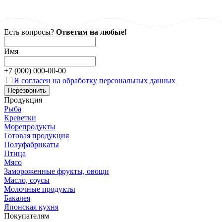
профессиональными
здоро
экологический
рыбаками
сорти
продукт
ул
Есть вопросы?
Ответим на любые!
Имя
+7 (
000
)
000-00-00
Я согласен на обработку персональных данных
Продукция
Рыба
Креветки
Морепродукты
Готовая продукция
Полуфабрикаты
Птица
Мясо
Замороженные фрукты, овощи
Масло, соусы
Молочные продукты
Бакалея
Японская кухня
Покупателям