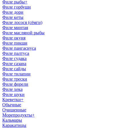
Филе рыбы
+
Филе горбуши
Филе дори
Филе кеты
Филе лосоcя (сёмги)
Филе минтая
Филе масляной рыбы
Филе окуня
Филе пикши
Филе пангасиуса
Филе палтуса
Филе судака
Филе сазана
Филе сайды
Филе тилапии
Филе трески
Филе форели
Филе хека
Филе щуки
Креветки
+
Обычные
Очищенные
Морепродукты
+
Кальмары
Каракатицы