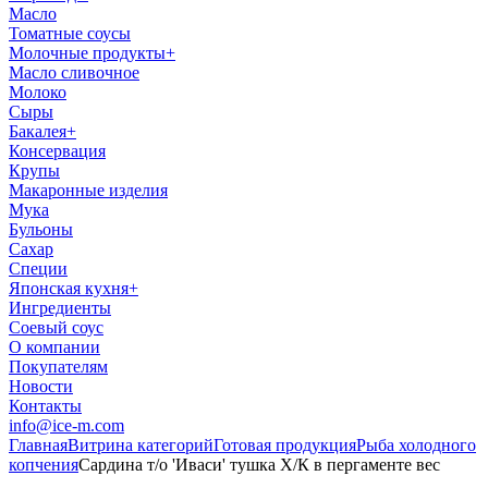
Масло
Томатные соусы
Молочные продукты
+
Масло сливочное
Молоко
Сыры
Бакалея
+
Консервация
Крупы
Макаронные изделия
Мука
Бульоны
Сахар
Специи
Японская кухня
+
Ингредиенты
Соевый соус
О компании
Покупателям
Новости
Контакты
info@ice-m.com
Главная
Витрина категорий
Готовая продукция
Рыба холодного
копчения
Сардина т/о 'Иваси' тушка Х/К в пергаменте вес