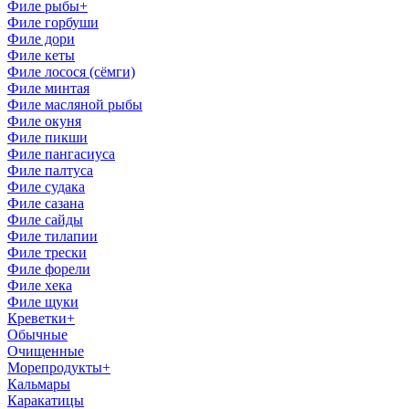
Филе рыбы
+
Филе горбуши
Филе дори
Филе кеты
Филе лосоcя (сёмги)
Филе минтая
Филе масляной рыбы
Филе окуня
Филе пикши
Филе пангасиуса
Филе палтуса
Филе судака
Филе сазана
Филе сайды
Филе тилапии
Филе трески
Филе форели
Филе хека
Филе щуки
Креветки
+
Обычные
Очищенные
Морепродукты
+
Кальмары
Каракатицы