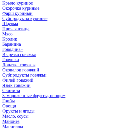
Крыло куриное
Окорочка куриные
Фарш куриный
Субпродукты куриные
Шаурма
Прочая птица
Мясо
+
Кролик
Баранина
Говядина
+
Вырезка говяжья
Голяшка
Лопатка говяжья
Оковалок говяжий
Субпродукты говяжьи
Филей говяжий
Язык говяжий
Свинина
Замороженные фрукты, овощи
+
Грибы
Овощи
Фрукты и ягоды
Масло, соусы
+
Майонез
Маринады