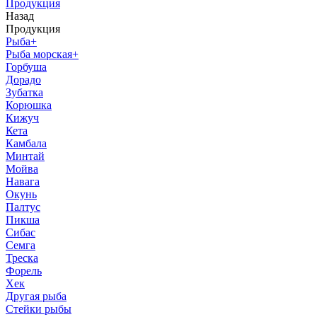
Продукция
Назад
Продукция
Рыба
+
Рыба морская
+
Горбуша
Дорадо
Зубатка
Корюшка
Кижуч
Кета
Камбала
Минтай
Мойва
Навага
Окунь
Палтус
Пикша
Сибас
Семга
Треска
Форель
Хек
Другая рыба
Стейки рыбы