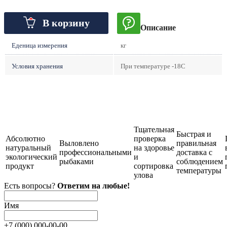
В корзину
Описание
Еденица измерения
кг
Условия хранения
При температуре -18С
Тщательная
Быстрая и
Абсолютно
проверка
Выловлено
правильная
натуральный
на здоровье
профессиональными
доставка с
экологический
и
рыбаками
соблюдением
продукт
сортировка
температуры
улова
Есть вопросы?
Ответим на любые!
Имя
+7 (
000
)
000-00-00