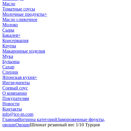
Масло
Томатные соусы
Молочные продукты
+
Масло сливочное
Молоко
Сыры
Бакалея
+
Консервация
Крупы
Макаронные изделия
Мука
Бульоны
Сахар
Специи
Японская кухня
+
Ингредиенты
Соевый соус
О компании
Покупателям
Новости
Контакты
info@ice-m.com
Главная
Витрина категорий
Замороженные фрукты,
овощи
Овощи
Шпинат резанный вес 1/10 Турция