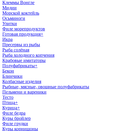
Клеммы Вонгле
Мидии
Морской коктейль
Осьминоги
Улитки
Филе морепродуктов
Готовая продукция
+
Икра
Пресервы из рыбы
Рыба солёная
Рыба холодного копчения
Крабовые имитаторы
Полуфабрикаты
+
Бекон
Блинчики
Колбасные изделия
Рыбные, мясные, овощные полуфабрикаты
Пельмени и вареники
Тесто
Птица
+
Курица
+
Филе бедра
Куры бройлер
Филе грудки
Куры корнишоны