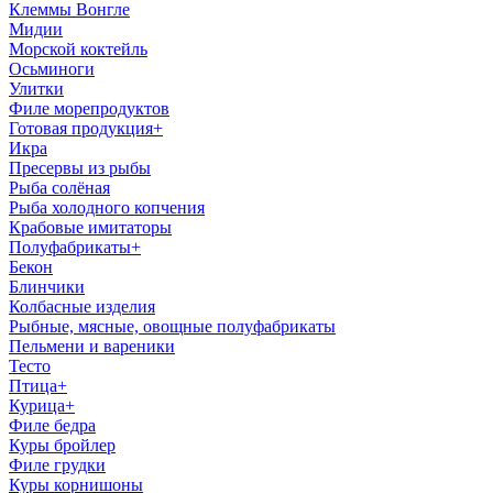
Клеммы Вонгле
Мидии
Морской коктейль
Осьминоги
Улитки
Филе морепродуктов
Готовая продукция
+
Икра
Пресервы из рыбы
Рыба солёная
Рыба холодного копчения
Крабовые имитаторы
Полуфабрикаты
+
Бекон
Блинчики
Колбасные изделия
Рыбные, мясные, овощные полуфабрикаты
Пельмени и вареники
Тесто
Птица
+
Курица
+
Филе бедра
Куры бройлер
Филе грудки
Куры корнишоны