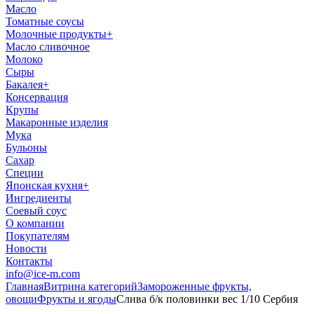
Масло
Томатные соусы
Молочные продукты
+
Масло сливочное
Молоко
Сыры
Бакалея
+
Консервация
Крупы
Макаронные изделия
Мука
Бульоны
Сахар
Специи
Японская кухня
+
Ингредиенты
Соевый соус
О компании
Покупателям
Новости
Контакты
info@ice-m.com
Главная
Витрина категорий
Замороженные фрукты,
овощи
Фрукты и ягоды
Слива б/к половинки вес 1/10 Сербия