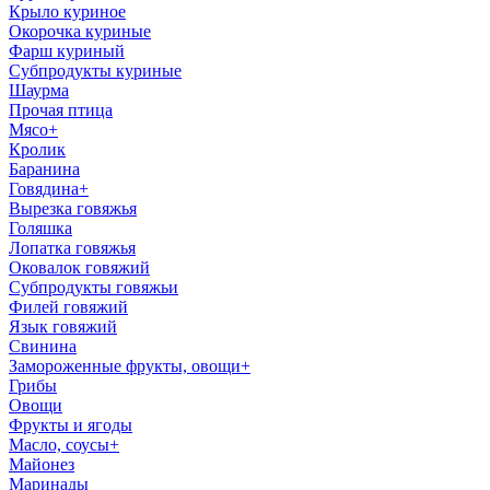
Крыло куриное
Окорочка куриные
Фарш куриный
Субпродукты куриные
Шаурма
Прочая птица
Мясо
+
Кролик
Баранина
Говядина
+
Вырезка говяжья
Голяшка
Лопатка говяжья
Оковалок говяжий
Субпродукты говяжьи
Филей говяжий
Язык говяжий
Свинина
Замороженные фрукты, овощи
+
Грибы
Овощи
Фрукты и ягоды
Масло, соусы
+
Майонез
Маринады