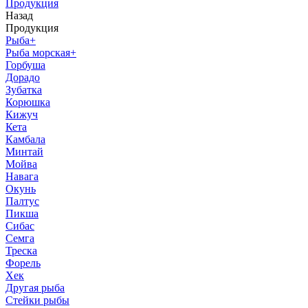
Продукция
Назад
Продукция
Рыба
+
Рыба морская
+
Горбуша
Дорадо
Зубатка
Корюшка
Кижуч
Кета
Камбала
Минтай
Мойва
Навага
Окунь
Палтус
Пикша
Сибас
Семга
Треска
Форель
Хек
Другая рыба
Стейки рыбы