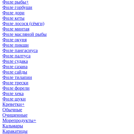
Филе рыбы
+
Филе горбуши
Филе дори
Филе кеты
Филе лосоcя (сёмги)
Филе минтая
Филе масляной рыбы
Филе окуня
Филе пикши
Филе пангасиуса
Филе палтуса
Филе судака
Филе сазана
Филе сайды
Филе тилапии
Филе трески
Филе форели
Филе хека
Филе щуки
Креветки
+
Обычные
Очищенные
Морепродукты
+
Кальмары
Каракатицы